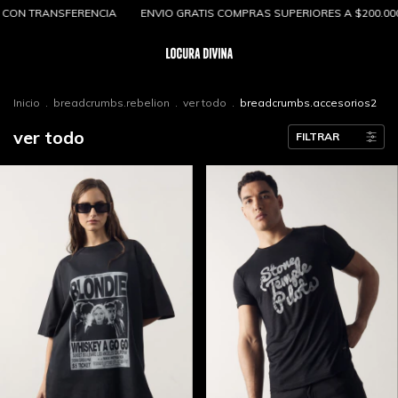
ANSFERENCIA
ENVIO GRATIS COMPRAS SUPERIORES A $200.000
3 y 
Inicio
.
breadcrumbs.rebelion
.
ver todo
.
breadcrumbs.accesorios2
ver todo
FILTRAR