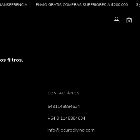
RANSFERENCIA
ENVIO GRATIS COMPRAS SUPERIORES A $200.000
3 y 
0
s filtros.
CONTACTÁNOS
5491148884634
+54 9 1148884634
info@locuradivina.com