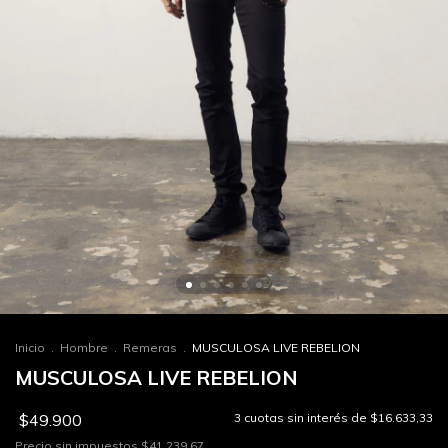
Inicio
.
Hombre
.
Remeras
.
MUSCULOSA LIVE REBELION
MUSCULOSA LIVE REBELION
$49.900
3
cuotas sin interés de
$16.633,33
Precio sin impuestos
$41.239,67